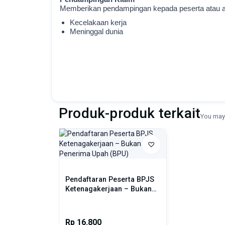
Memberikan pendampingan kepada peserta atau ahli
Kecelakaan kerja
Meninggal dunia
Klaim manfaat jaminan sesuai ketentuan BPJS
Sumber gambar / Image source: Generated by ChatGPT 5.2 AI, 20 
(Selesai)
Produk-produk terkait
You may 
♡
Pendaftaran Peserta BPJS
Ketenagakerjaan – Bukan
Penerima Upah (BPU)
Rp 16.800