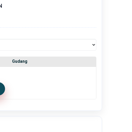
N
Gudang