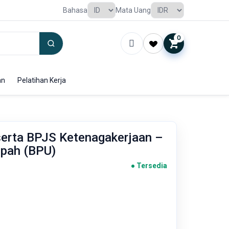
Bahasa
Mata Uang
0
an
Pelatihan Kerja
erta BPJS Ketenagakerjaan –
pah (BPU)
● Tersedia