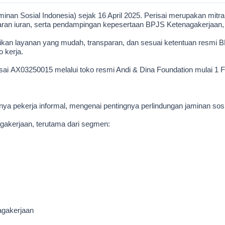
nan Sosial Indonesia) sejak 16 April 2025. Perisai merupakan mitr
ran iuran, serta pendampingan kepesertaan BPJS Ketenagakerjaan, k
kan layanan yang mudah, transparan, dan sesuai ketentuan resmi
o kerja.
ai AX03250015 melalui toko resmi Andi & Dina Foundation mulai 1 F
 pekerja informal, mengenai pentingnya perlindungan jaminan sosi
akerjaan, terutama dari segmen:
agakerjaan