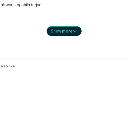
 waris apabila terjadi:
 Ketenagakerjaan
Show more
January 2026.
also like