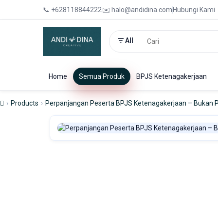
📞 +628118844222
✉️ halo@andidina.com
Hubungi Kami
All
Home
Semua Produk
BPJS Ketenagakerjaan
Products
Perpanjangan Peserta BPJS Ketenagakerjaan – Bukan 