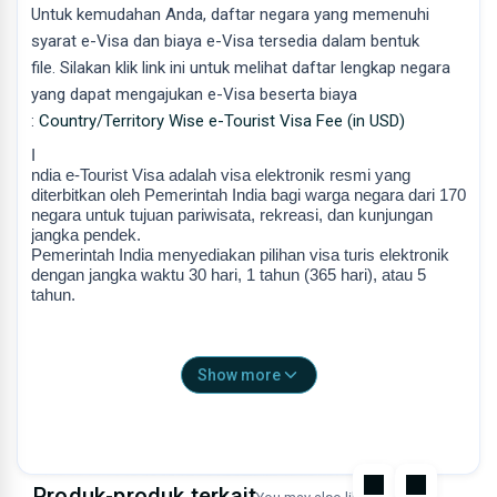
Untuk kemudahan Anda, daftar negara yang memenuhi
syarat e-Visa dan biaya e-Visa tersedia dalam bentuk
file. Silakan klik link ini untuk melihat daftar lengkap negara
yang dapat mengajukan e-Visa beserta biaya
:
Country/Territory Wise e-Tourist Visa Fee (in USD)
I
ndia e-Tourist Visa adalah visa elektronik resmi yang
diterbitkan oleh Pemerintah India bagi warga negara dari 170
negara untuk tujuan pariwisata, rekreasi, dan kunjungan
jangka pendek.
Pemerintah India menyediakan pilihan visa turis elektronik
dengan jangka waktu 30 hari, 1 tahun (365 hari), atau 5
tahun.
Jenis Visa & Masa Tinggal
Jenis Visa: One Month e-Tourist Visa
Show more
Masa Tinggal: 1 Bulan (30 Hari)
Masa berlaku e-Visa Turis adalah 30 hari sejak tanggal
kedatangan di India.
Masa berlaku e-Visa akan dicap pada paspor Anda saat
kedatangan, yaitu 30 hari sejak tanggal masuk.
Produk-produk terkait