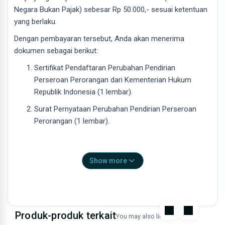
Negara Bukan Pajak) sebesar Rp 50.000,- sesuai ketentuan
yang berlaku.
Dengan pembayaran tersebut, Anda akan menerima
dokumen sebagai berikut:
Sertifikat Pendaftaran Perubahan Pendirian
Perseroan Perorangan dari Kementerian Hukum
Republik Indonesia (1 lembar).
Surat Pernyataan Perubahan Pendirian Perseroan
Perorangan (1 lembar).
Seluruh dokumen diterbitkan secara resmi dan sah sesuai
Show more
peraturan perundang-undangan yang berlaku.Selain biaya
PNBP tersebut, kami menyediakan layanan pendampingan
yang meliputi penyiapan, pengisian, serta pendaftaran nama
badan usaha secara online. Atas layanan pendampingan ini
Produk-produk terkait
akan dikenakan biaya layanan terpisah.
You may also like